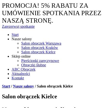
PROMOCJA! 5% RABATU ZA
UMÓWIENIE SPOTKANIA PRZEZ
NASZĄ STRONĘ.
Zarezerwuj spotkanie
Start
Nasze salony
Salon obrączek Warszawa
Salon obrączek Kraków
Salon obrączek Kielce
Sklep online
Pierścionki zaręczynowe
Obrączki ślubne
ABC Obrączek
Aktualności
Kontakt
Start
/
Nasze salony
/
Salon obrączek Kielce
Salon obrączek Kielce